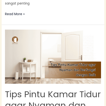
sangat penting
Read More »
Tips
Pintu
Kamar
Tidur
agar
Nyaman
dan
Berfungsi
dengan
Baik
Tips Pintu Kamar Tidur
agar Nyaman dan