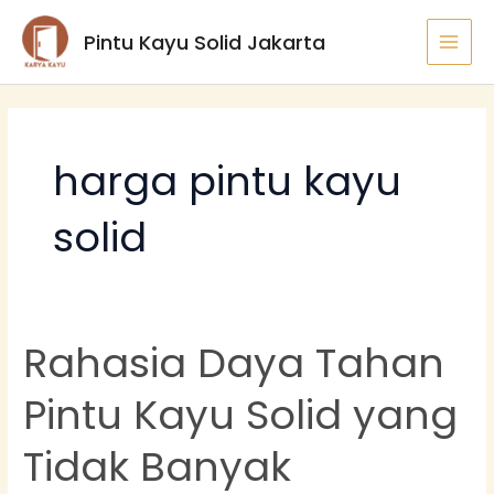
Lewati
Post
MAI
Pintu Kayu Solid Jakarta
ke
pagination
MEN
konten
harga pintu kayu
solid
Rahasia Daya Tahan
Rahasia
Daya
Pintu Kayu Solid yang
Tahan
Pintu
Tidak Banyak
Kayu
Solid