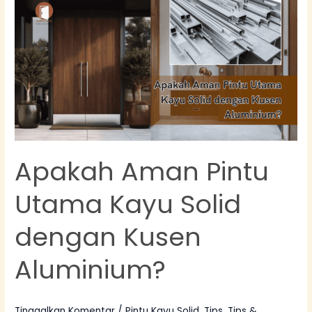
Aman
Pintu
Utama
Kayu
Solid
dengan
Kusen
Aluminium?
Apakah Aman Pintu
Utama Kayu Solid
dengan Kusen
Aluminium?
Tinggalkan Komentar
/
Pintu Kayu Solid
,
Tips
,
Tips &