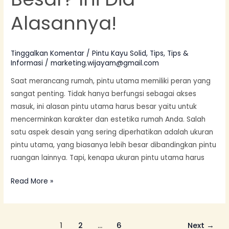
Dia
Alasannya!
Alasannya!
Tinggalkan Komentar
/
Pintu Kayu Solid
,
Tips
,
Tips &
Informasi
/
marketing.wijayam@gmail.com
Saat merancang rumah, pintu utama memiliki peran yang
sangat penting. Tidak hanya berfungsi sebagai akses
masuk, ini alasan pintu utama harus besar yaitu untuk
mencerminkan karakter dan estetika rumah Anda. Salah
satu aspek desain yang sering diperhatikan adalah ukuran
pintu utama, yang biasanya lebih besar dibandingkan pintu
ruangan lainnya. Tapi, kenapa ukuran pintu utama harus
Read More »
1
2
…
6
Next
→