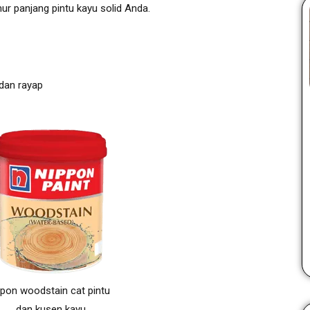
ur panjang pintu kayu solid Anda.
dan rayap
ipon woodstain cat pintu
dan kusen kayu