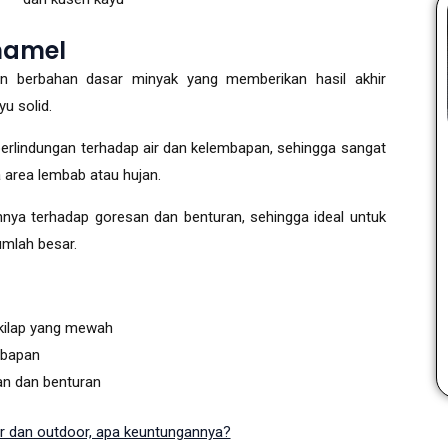
namel
n berbahan dasar minyak yang memberikan hasil akhir
u solid.
perlindungan terhadap air dan kelembapan, sehingga sangat
 area lembab atau hujan.
nnya terhadap goresan dan benturan, sehingga ideal untuk
umlah besar.
kilap yang mewah
mbapan
an dan benturan
or dan outdoor, apa keuntungannya?