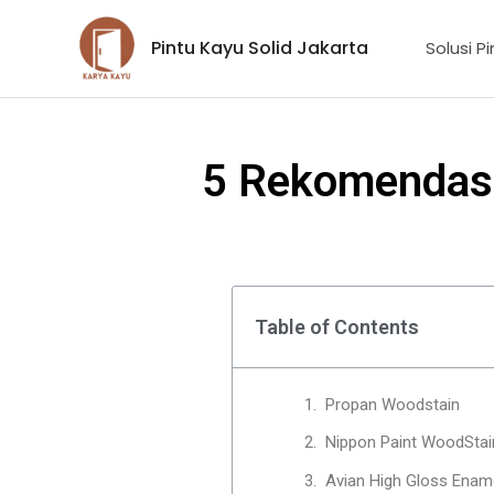
Lewati
ke
Pintu Kayu Solid Jakarta
Solusi P
konten
5 Rekomendasi
Table of Contents
Propan Woodstain
Nippon Paint WoodStai
Avian High Gloss Enam