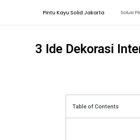
Lewati
Pintu Kayu Solid Jakarta
ke
Solusi P
konten
3 Ide Dekorasi In
Table of Contents