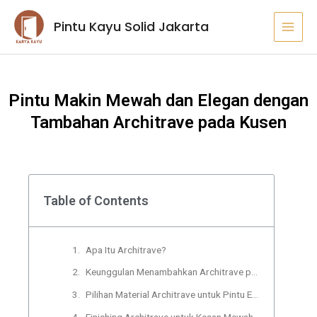
Lewati
MAI
Pintu Kayu Solid Jakarta
ke
MEN
konten
Pintu Makin Mewah dan Elegan dengan
Tambahan Architrave pada Kusen
Table of Contents
Apa Itu Architrave?
Keunggulan Menambahkan Architrave pada Kusen Pintu
Pilihan Material Architrave untuk Pintu Elegan