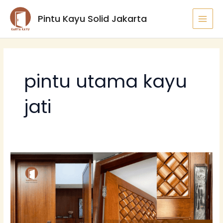
Lewati
MAI
Pintu Kayu Solid Jakarta
ke
MEN
konten
pintu utama kayu
jati
Pintu
Merbau
vs
Pintu
Jati:
Mana