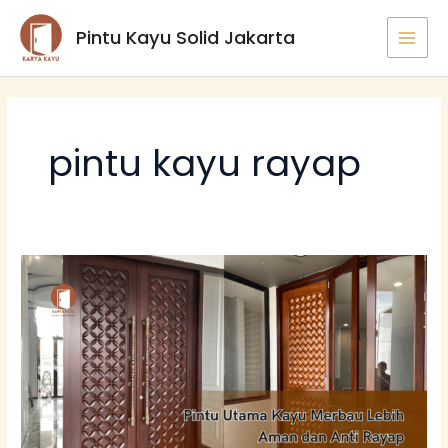
Lewati
MAI
Pintu Kayu Solid Jakarta
ke
MEN
konten
pintu kayu rayap
Pintu
Utama
Kayu
Merbau
Lebih
Aman
dan
Anti