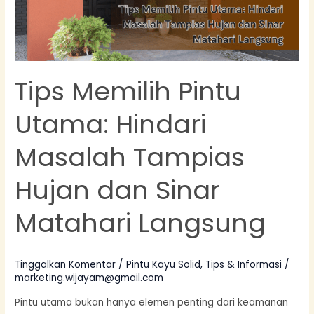
Tampias
Hujan
dan
Sinar
Tips Memilih Pintu
Matahari
Langsung
Utama: Hindari
Masalah Tampias
Hujan dan Sinar
Matahari Langsung
Tinggalkan Komentar
/
Pintu Kayu Solid
,
Tips & Informasi
/
marketing.wijayam@gmail.com
Pintu utama bukan hanya elemen penting dari keamanan