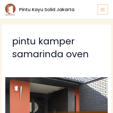
Lewati
MAI
Pintu Kayu Solid Jakarta
ke
MEN
konten
pintu kamper
samarinda oven
Tips
Memilih
Pintu
Utama:
Hindari
Masalah