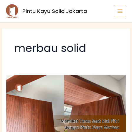
Lewati
MAI
Pintu Kayu Solid Jakarta
ke
MEN
konten
merbau solid
Memikat
Tamu
Saat
Idul
Fitri
dengan
Pintu
Kayu