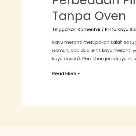
Meranti
Tanpa Oven
Oven
dengan
Tinggalkan Komentar
/
Pintu Kayu Sol
Tanpa
Oven
Kayu meranti merupakan salah satu j
Namun, ada dua jenis kayu meranti ya
kayu basah). Pemilihan jenis kayu in
Read More »