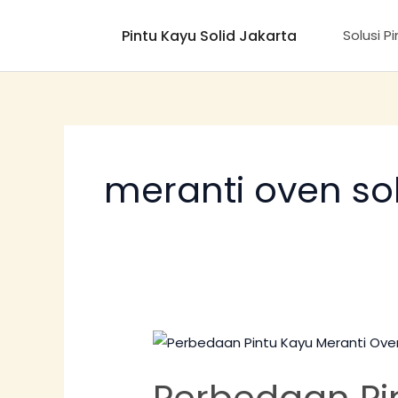
Lewati
Pintu Kayu Solid Jakarta
ke
Solusi P
konten
meranti oven sol
Perbedaan
Pintu
Perbedaan Pi
Kayu