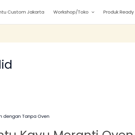
intu Custom Jakarta
Workshop/Toko
Produk Ready
id
ntu Kayu Meranti Ove