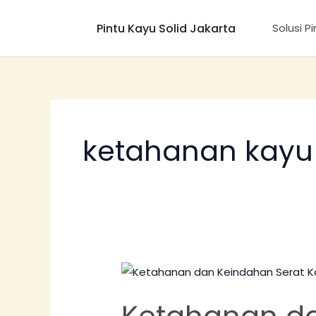
Lewati
Pintu Kayu Solid Jakarta
ke
Solusi P
konten
ketahanan kay
Ketahanan
dan
Ketahanan da
Keindahan