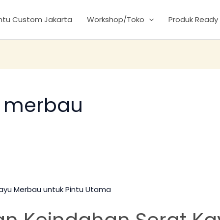
intu Custom Jakarta
Workshop/Toko
Produk Ready
u merbau
n Keindahan Serat K