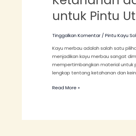
Serat
untuk Pintu 
Kayu
Merbau
untuk
Tinggalkan Komentar
/
Pintu Kayu Sol
Pintu
Utama
Kayu merbau adalah salah satu pilih
menjadikan kayu merbau sangat dim
mempertimbangkan material untuk pi
lengkap tentang ketahanan dan kei
Read More »