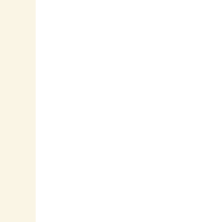
Alasan
Jangan
Asal
Pilih
Bahan
Kayu
untuk
Pintu
Utama