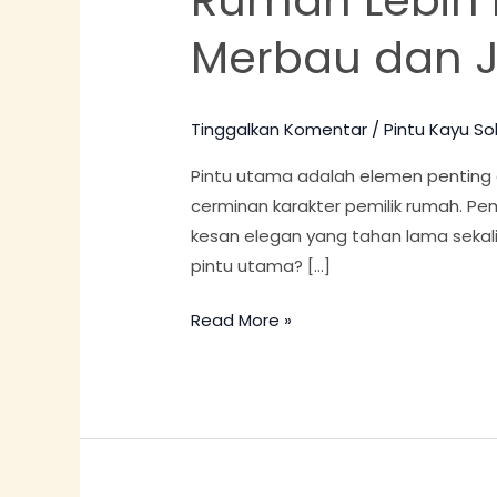
dengan
Merbau dan J
Pintu
Utama
Kayu
Tinggalkan Komentar
/
Pintu Kayu Sol
Merbau
dan
Pintu utama adalah elemen penting 
Jati
cerminan karakter pemilik rumah. Pe
kesan elegan yang tahan lama sekali
pintu utama? […]
Read More »