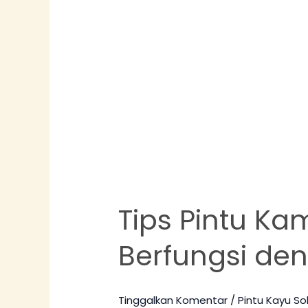
Tips Pintu K
Berfungsi de
Tinggalkan Komentar
/
Pintu Kayu Sol