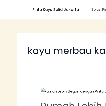
Lewati
Post
Pintu Kayu Solid Jakarta
ke
pagination
Solusi P
konten
kayu merbau ka
Rumah
Lebih
Rumah Lebih 
Elegan