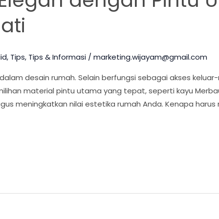
ati
id
,
Tips
,
Tips & Informasi
/
marketing.wijayam@gmail.com
dalam desain rumah. Selain berfungsi sebagai akses keluar
milihan material pintu utama yang tepat, seperti kayu Merb
gus meningkatkan nilai estetika rumah Anda. Kenapa harus 