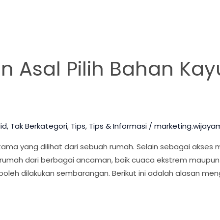
 Asal Pilih Bahan Kay
id
,
Tak Berkategori
,
Tips
,
Tips & Informasi
/
marketing.wijay
ma yang dilihat dari sebuah rumah. Selain sebagai akses
i rumah dari berbagai ancaman, baik cuaca ekstrem maupun 
boleh dilakukan sembarangan. Berikut ini adalah alasan m