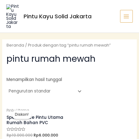
Lewati
MAI
ke
MEN
Pintu Kayu Solid Jakarta
konten
Beranda
/ Produk dengan tag “pintu rumah mewah”
pintu rumah mewah
Menampilkan hasil tunggal
Harga
Harga
Pintu Utama
aslinya
saat
Diskon!
adalah:
ini
Spesial Price Pintu Utama
Rp10.000.000.
adalah:
Rumah Bahan PVC
Rp6.000.000.
Dinilai
Rp
10.000.000
Rp
6.000.000
0