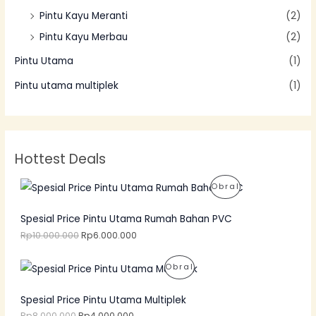
Pintu Kayu Meranti
(2)
Pintu Kayu Merbau
(2)
Pintu Utama
(1)
Pintu utama multiplek
(1)
Hottest Deals
H
H
P
Obral
a
a
r
r
R
g
g
Spesial Price Pintu Utama Rumah Bahan PVC
a
a
O
Rp
10.000.000
Rp
6.000.000
a
s
s
a
D
l
a
H
H
P
Obral
i
t
a
a
U
n
i
r
r
R
y
n
g
g
Spesial Price Pintu Utama Multiplek
K
a
i
a
a
O
Rp
8.000.000
Rp
4.000.000