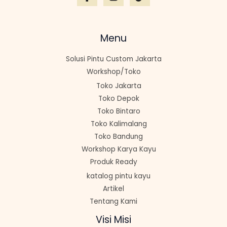
.
.
I
0
0
N
0
0
S
0
0
Menu
.
.
K
O
Solusi Pintu Custom Jakarta
Workshop/Toko
N
Toko Jakarta
Toko Depok
Toko Bintaro
Toko Kalimalang
Toko Bandung
Workshop Karya Kayu
Produk Ready
katalog pintu kayu
Artikel
Tentang Kami
Visi Misi