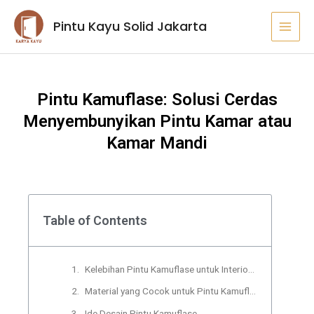
Lewati
MAI
Pintu Kayu Solid Jakarta
ke
MEN
konten
Pintu Kamuflase: Solusi Cerdas
Menyembunyikan Pintu Kamar atau
Kamar Mandi
Table of Contents
Kelebihan Pintu Kamuflase untuk Interior Rumah
Material yang Cocok untuk Pintu Kamuflase
Ide Desain Pintu Kamuflase